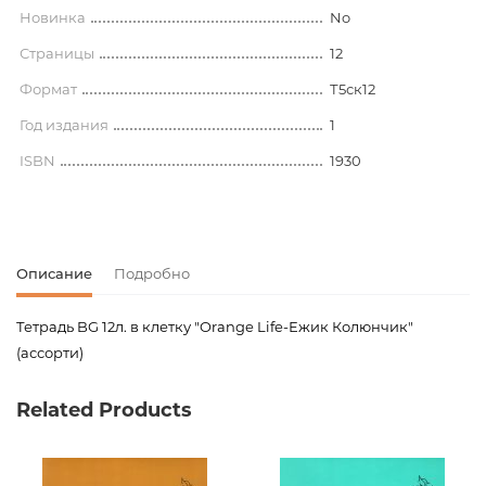
Новинка
No
Страницы
12
Формат
Т5ск12
Год издания
1
ISBN
1930
Описание
Подробно
Тетрадь BG 12л. в клетку "Orange Life-Ежик Колюнчик"
(ассорти)
Код товара
00-00067327
Related Products
Вес
0.150000
Штрих код
4690326140489
Издательство
БиДжи