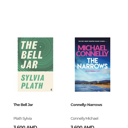
Тайны цивилизаций. Неопозна
явления
8317
0
Философия
128453
История философии. Общие во
анка
философии
Логика
Отдельные проблемы и категор
философии
Эстетика
Этика
Афоризмы. Мысли. Изречения
100 1/32
The Bell Jar
Connelly: Narrows
9-12845-3
Религия
Plath Sylvia
Connelly Michael
История религии. Религиоведе
3 600 AMD
3 600 AMD