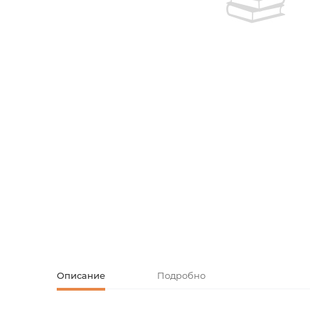
Творческие
Армянская к
Армянская 
Скетчбуки
Блокноты
Зарубежная
Ежедневник
Зарубежная 
Ежедневни
Зарубежная
Русская лит
Комиксы, ма
Аксессуары
Описание
Подробно