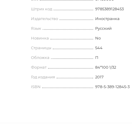
 блокноты
История
Носители информации
лассическая литература
Штрих код
9785389128453
История древнего мира
современная литература
Наборы для письменного сто
Издательство
Иностранка
История Армении
Глобусы. Карты
Язык
Русский
Арменоведение
Прочее
Новинка
No
 литература
и недатированные
классическая литература
Страницы
Школьные принадлежности
544
ки
Археология. Краеведение
 современная литература
Обложка
П
Фломастеры
История зарубежных стран.
Формат
84*100 1/32
История средних веков
Год издания
2017
ература
Этнография. Фольклор
ISBN
978-5-389-12845-3
нга
История спецслужб и
разведывательных управлений
История России и СССР
 для книголюбов
Всеобщая история