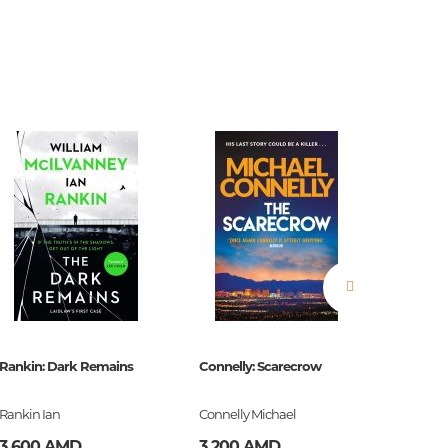
нные
просы
ии
Rankin: Dark Remains
Connelly: Scarecrow
Burroug
Roads
Rankin Ian
Connelly Michael
Burroug
ние
3 600 AMD
3 200 AMD
2 500