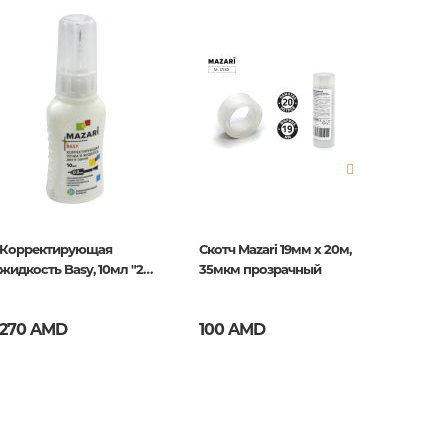
нные
просы
ии
Корректирующая
Скотч Mazari 19мм х 20м,
Скотч M
жидкость Basy, 10мл "2 в
35мкм прозрачный
35мкм 
1"
270 AMD
100 AMD
80 A
ние