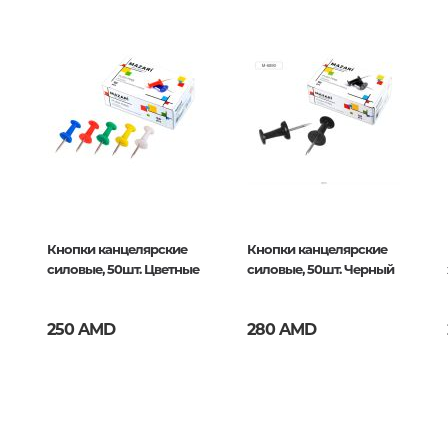
Тайны цивилизаций. Неопозна
o
явления
Философия
История философии. Общие во
философии
40
Логика
Отдельные проблемы и категор
философии
Кнопки канцелярские
Кнопки канцелярские
Эстетика
силовые, 50шт. Цветные
силовые, 50шт. Черный
Этика
Афоризмы. Мысли. Изречения
250 AMD
280 AMD
Религия
История религии. Религиоведе