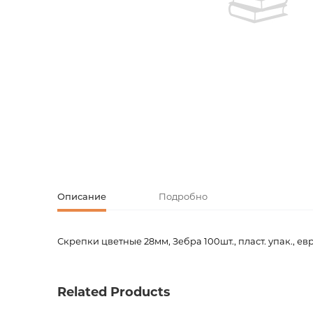
Творческие
Армянская к
Армянская 
Скетчбуки
Блокноты
Зарубежная
Ежедневник
Зарубежная 
Ежедневни
Зарубежная
Русская лит
Описание
Подробно
Комиксы, ма
Скрепки цветные 28мм, Зебра 100шт., пласт. упак., е
Код товара
00-000
Аксессуары
Вес
0.0600
Related Products
Штрих код
4260107