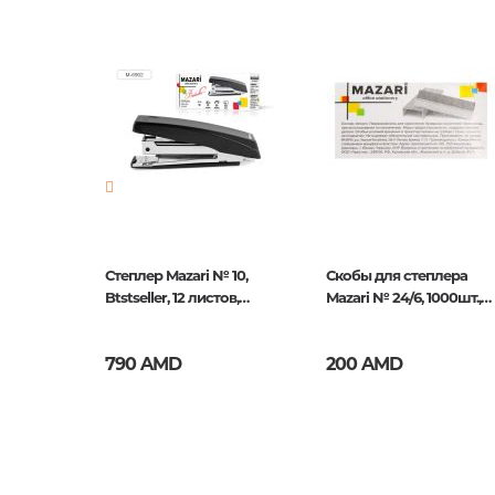
Издательство
Berling
Новинка
No
Страницы
0
Год издания
1
ISBN
DBs_281
м х 20м,
Степлер Mazari № 10,
Скобы для степлера
ный
Btstseller, 12 листов,
Mazari № 24/6, 1000шт.,
Черный
оцинкованные
790 AMD
200 AMD