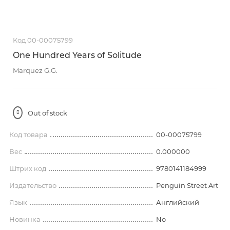
Код 00-00075799
One Hundred Years of Solitude
Marquez G.G.
Out of stock
Код товара
00-00075799
Вес
0.000000
Штрих код
9780141184999
Издательство
Penguin Street Art
Язык
Английский
Новинка
No