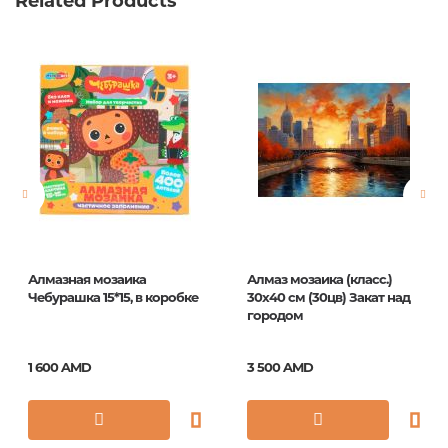
Related Products
Алмазная мозаика
Алмаз мозаика (класс.)
Чебурашка 15*15, в коробке
30х40 см (30цв) Закат над
городом
1 600 AMD
3 500 AMD