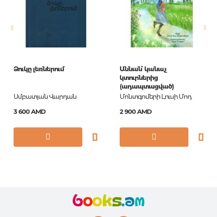
ISBN
56-1240
Ձուկը լեռներում
Աննան՝ կանաչ
կտուրներից
(ադապտացված)
Սմբատյան Վարդան
Մոնտգոմերի Լուսի Մոդ
3 600 AMD
2 900 AMD