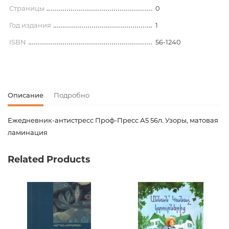
Страницы
0
Год издания
1
ISBN
56-1240
Описание
Подробно
Ежедневник-антистресс Проф-Пресс А5 56л. Узоры, матовая
ламинация
Код товара
00-00063457
Related Products
Вес
0.000000
Издательство
Проф-Пресс
Новинка
No
Страницы
0
Год издания
1