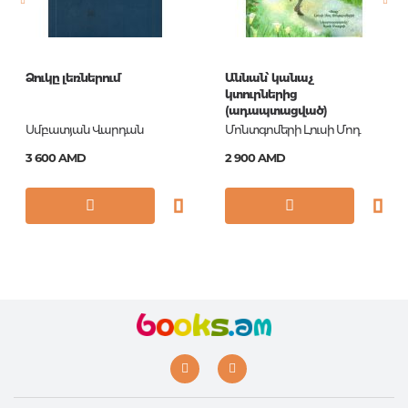
Ձուկը լեռներում
Աննան՝ կանաչ
կտուրներից
(ադապտացված)
Սմբատյան Վարդան
Մոնտգոմերի Լուսի Մոդ
3 600 AMD
2 900 AMD