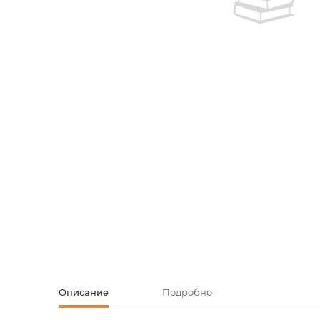
Творческие
Армянская к
Армянская 
Скетчбуки
Блокноты
Зарубежная
Ежедневник
Зарубежная 
Ежедневни
Зарубежная
Русская лит
Комиксы, ма
Аксессуары
Описание
Подробно