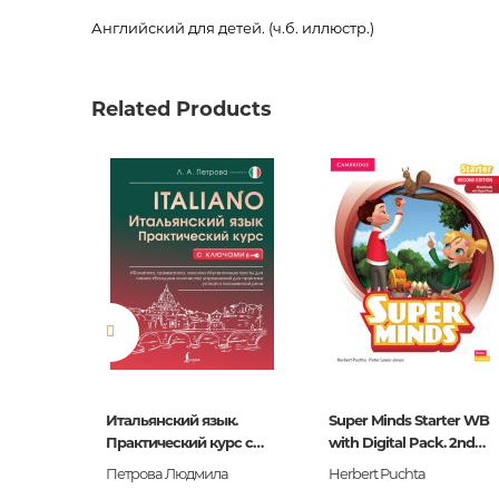
Английский для детей. (ч.б. иллюстр.)
Код товара
00-0002
Вес
0.42000
Related Products
Штрих код
9785811
Издательство
Айрис-
Язык
русский
Новинка
No
Страницы
496
Обложка
твердая
Формат
140х210
Год издания
2021
Итальянский язык.
Super Minds Starter WB
Fantome
Серии
Практический курс с
with Digital Pack. 2nd
Английс
ключами
Edition
Петрова Людмила
Herbert Puchta
ISBN
978-5-81