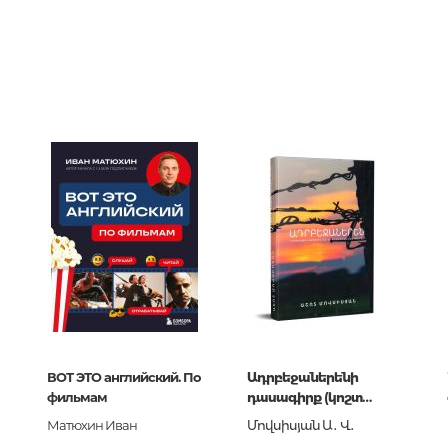
Тайны цивилизаций. Неопозна
явления
7935
0
Философия
266432
История философии. Общие во
пресс
философии
Логика
Отдельные проблемы и категор
философии
Эстетика
Этика
Афоризмы. Мысли. Изречения
ВОТ ЭТО английский. По
Ադրբեջաներենի
Религия
кий для детей
фильмам
դասագիրք (կոշտ
կազմ)
Матюхин Иван
История религии. Религиоведе
Մովսիսյան Ա․ Վ․
12-6643-2