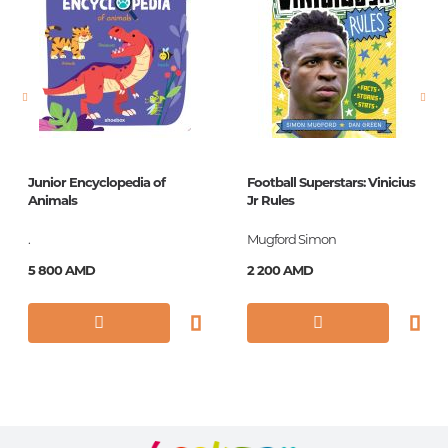
Новинка
No
Страницы
128
Обложка
П
Формат
180х220
Год издания
2019
Junior Encyclopedia of
Football Superstars: Vinicius
Серии
Твоя первая
Animals
Jr Rules
энциклопедия
.
Mugford Simon
ISBN
978-5-389-15759-0
5 800 AMD
2 200 AMD