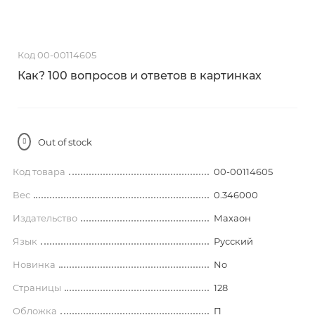
Код 00-00114605
Как? 100 вопросов и ответов в картинках
Out of stock
Код товара
00-00114605
Вес
0.346000
Издательство
Махаон
Язык
Русский
Новинка
No
Страницы
128
Обложка
П