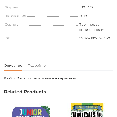
Формат
180х220
Год издания
2019
Серии
Твоя первая
энциклопедия
ISBN
978-5-389-15759-0
Описание
Подробно
Как? 100 вопросов и ответов в картинках
Код товара
00-00114605
Related Products
Вес
0.346000
Издательство
Махаон
Язык
Русский