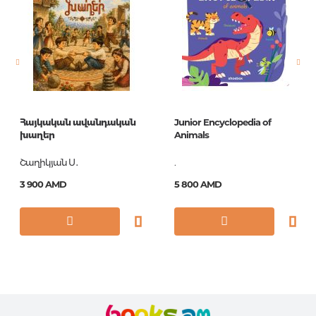
Новинка
No
Страницы
127
Обложка
П
Год издания
2008
Հայկական ավանդական
Junior Encyclopedia of
ISBN
978-99941-863-3-4
խաղեր
Animals
Շաղիկյան Ս․
.
3 900 AMD
5 800 AMD