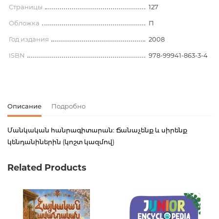
Страницы
127
Обложка
П
Год издания
2008
ISBN
978-99941-863-3-4
Описание
Подробно
Մանկական հանրագիտարան: Ճանաչենք և սիրենք
կենդանիներին (կոշտ կազմով)
Код товара
00-00002081
Related Products
Вес
0.269000
Штрих код
9789994186334
Издательство
Գրաբեր
Язык
Հայերեն