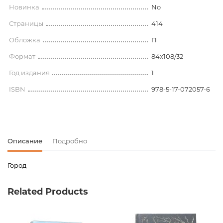
Новинка
No
Страницы
414
Обложка
П
Формат
84x108/32
Год издания
1
ISBN
978-5-17-072057-6
Описание
Подробно
Город
Код товара
00-00009744
Related Products
Вес
0.390000
Издательство
АСТ