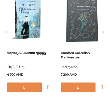
Язык
Русский
Новинка
No
Страницы
414
Обложка
П
Формат
84x108/32
Год издания
1
Գերեզմանատան գիրքը
Cranford Collection:
ISBN
978-5-17-072057-6
Frankenstein
Գեյման Նիլ
Shelley Mary
4 700 AMD
7 200 AMD