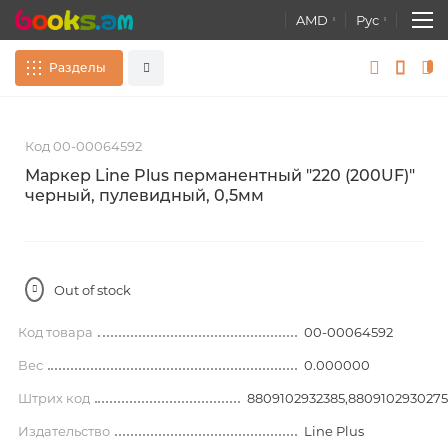
AMD
Рус
Разделы
Skip
S
Сувениры
Все
to
t
Код 00-00064592
the
t
end
b
Книги
Маркер Line Plus перманентный "220 (200UF)"
of
o
черный, пулевидный, 0,5мм
Расширенный поиск
the
t
images
Атласы. Карты. Глобусы
gallery
g
Канцелярские товары
Out of stock
Развивающие игры, Игрушки
Код товара
00-00064592
постеры
Вес
0.000000
Штрих код
8809102932385,8809102930275
Издательство
Line Plus