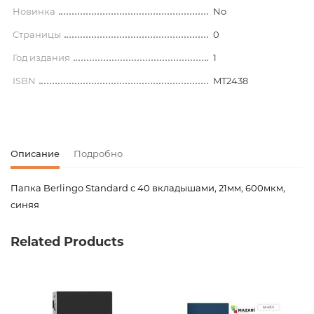
Новинка
No
Страницы
0
Год издания
1
ISBN
MT2438
Описание
Подробно
Папка Berlingo Standard с 40 вкладышами, 21мм, 600мкм,
синяя
Код товара
00-00065218
Related Products
Вес
0.000000
Штрих код
4260107454960
Издательство
Berlingo
Новинка
No