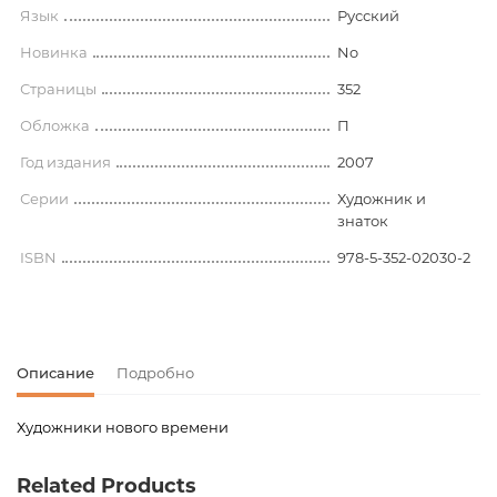
Язык
Русский
Новинка
No
Страницы
352
Обложка
П
Год издания
2007
Серии
Художник и
знаток
ISBN
978-5-352-02030-2
Описание
Подробно
Художники нового времени
Код товара
00-00079249
Related Products
Вес
0.000000