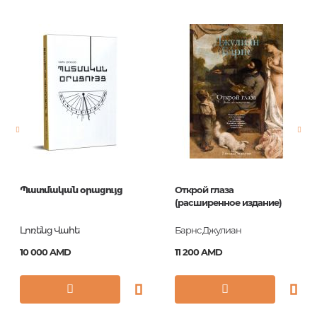
Штрих код
9785352020302
Издательство
Азбука-классика
Язык
Русский
Новинка
No
Страницы
352
Обложка
П
Год издания
2007
Պատմական օրացույց
Открой глаза
Серии
Художник и
(расширенное издание)
знаток
Լոռենց Վահե
Барнс Джулиан
ISBN
978-5-352-02030-2
10 000 AMD
11 200 AMD