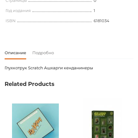
Страницы
0
Год издания
1
ISBN
6181034
Описание
Подробно
Глухкотрук Scratch Ашхарги кенданинеры
Код товара
00-00078512
Related Products
Вес
0.000000
Штрих код
5414561810346
Издательство
Техномаркет
Дизайн
Новинка
No
Страницы
0