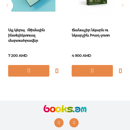
Год издания
1
ISBN
6181034
Այլ կերպ․ Թիմային
Ճանաչիր նկարն ու
ինտելեկտուալ
նկարչին. Խաղ-լոտո
մարտահրավեր
7 200 AMD
4 900 AMD