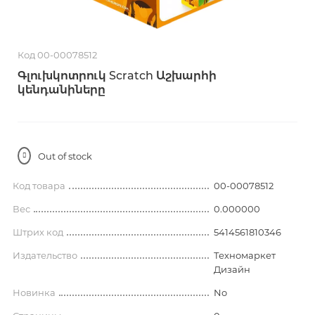
Код 00-00078512
Գլուխկոտրուկ Scratch Աշխարհի
կենդանիները
Out of stock
Код товара
00-00078512
Вес
0.000000
Штрих код
5414561810346
Издательство
Техномаркет
Дизайн
Новинка
No