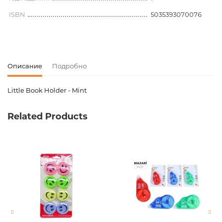
ISBN
5035393070076
Описание
Подробно
Little Book Holder - Mint
Код товара
00-00077205
Related Products
Вес
0.144000
Новинка
No
Страницы
0
Год издания
1
ISBN
5035393070076