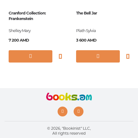
Формат
110х165
Cranford Collection:
The Bell Jar
Год издания
2019
Frankenstein
Серии
Агата Кристи.
Shelley Mary
Plath Sylvia
Любимая
коллекция
7 200 AMD
3 600 AMD
ISBN
978-5-04-097217-3
© 2026, "Bookinist" LLC,
All rights reserved