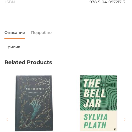
ISBN
978-5-04-097217-3
Описание
Подробно
Прилив
Код товара
00-00079158
Related Products
Вес
0.145000
Штрих код
9785040972173
Издательство
Эксмо
Язык
русский
Новинка
No
Страницы
320
Обложка
мягкая