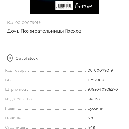
Код 00-00079019
Дочь Пожирательницы Грехов
Out of stock
Код товара
00-00079019
Вес
1.792000
Штрих код
9785040905270
Издательство
Эксмо
Язык
русский
Новинка
No
Страницы
448