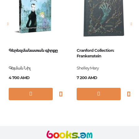
Новинка
No
Страницы
448
Обложка
твердая
Формат
84x108/32
Գերեզմանատան գիրքը
Cranford Collection:
Год издания
2018
Frankenstein
ISBN
978-5-04-090527-0
Գեյման Նիլ
Shelley Mary
4 700 AMD
7 200 AMD