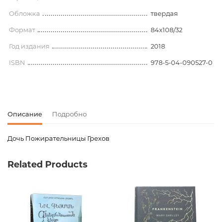
Обложка
твердая
Формат
84x108/32
Год издания
2018
ISBN
978-5-04-090527-0
Описание
Подробно
Дочь Пожирательницы Грехов
Код товара
00-00079019
Related Products
Вес
1.792000
Штрих код
9785040905270
Издательство
Эксмо
Язык
русский