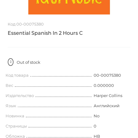
Код 00-00075380
Essential Spanish In 2 Hours C
Out of stock
Код товара
00-00075380
Вес
0.000000
Издательство
Harper Collins
Язык
Английский
Новинка
No
Страницы
0
Обложка
HB