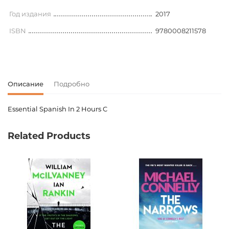
Год издания
2017
ISBN
9780008211578
Описание
Подробно
Essential Spanish In 2 Hours C
Код товара
00-00075380
Related Products
Вес
0.000000
Издательство
Harper Collins
Язык
Английский
Новинка
No
Страницы
0