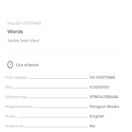
Код 00-00071683
Words
Sartre Jean-Paul
Out of stock
Код товара
00-00071683
Вес
0.000000
Штрих код
9780141183466
Издательство
Penguin Books
Язык
English
Новинка
No