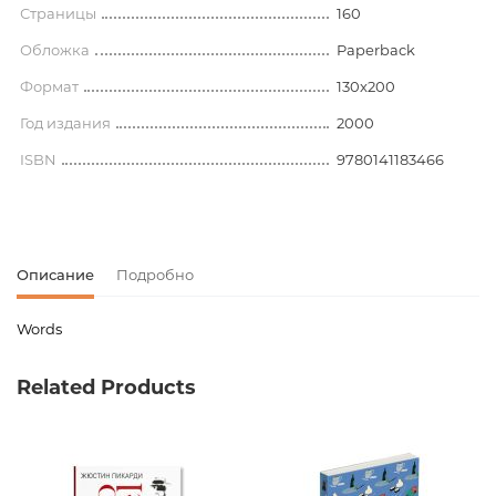
Страницы
160
Обложка
Paperback
Формат
130x200
Год издания
2000
ISBN
9780141183466
Описание
Подробно
Words
Код товара
00-00071683
Related Products
Вес
0.000000
Штрих код
9780141183466
Издательство
Penguin Books