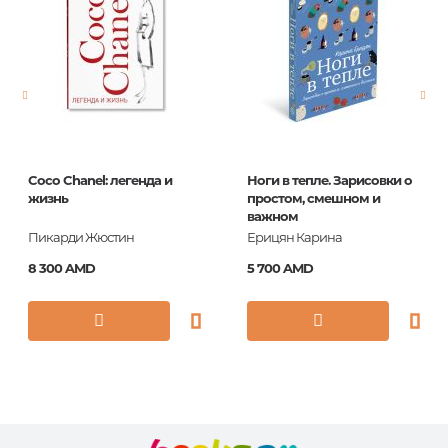
Язык
English
Новинка
No
Страницы
160
Обложка
Paperback
Формат
130x200
Coco Chanel: легенда и
Ноги в тепле. Зарисовки о
Год издания
2000
жизнь
простом, смешном и
важном
ISBN
9780141183466
Пикарди Жюстин
Ерицян Карина
8 300 AMD
5 700 AMD