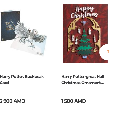
нные
просы
ии
Harry Potter. Buckbeak
Harry Potter-great Hall
Harry Po
Card
Christmas Ornament
Foil Not
Embellished Card holiday
2 900 AMD
1 500 AMD
2 000
ние