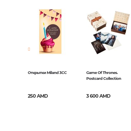
Издательство
Арт&Ди
Новинка
No
Страницы
0
Год издания
1
ISBN
Ф/230
herin
Открытки Miland 3CC
Game Of Thrones.
et of 10)
Postcard Collection
250 AMD
3 600 AMD