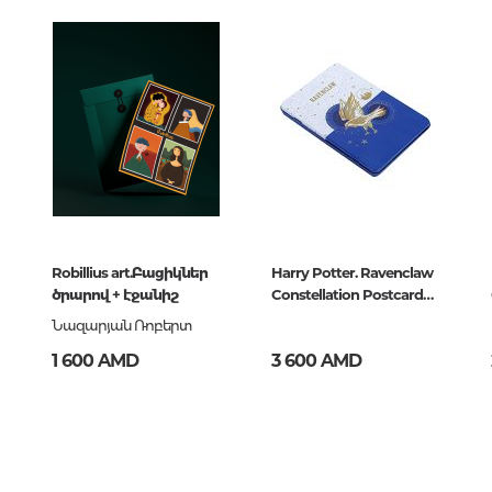
Тайны цивилизаций. Неопозна
зайн
явления
Философия
История философии. Общие во
философии
Логика
Отдельные проблемы и категор
философии
Robillius art.Բացիկներ
Harry Potter. Ravenclaw
Эстетика
ծրարով + էջանիշ
Constellation Postcard
Этика
Tin Set (Set
Նազարյան Ռոբերտ
Афоризмы. Мысли. Изречения
1 600 AMD
3 600 AMD
Религия
История религии. Религиоведе