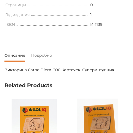
Страницы
0
Год издания
1
ISBN
И-1139
Описание
Подробно
Викторина Carpe Diem. 200 Карточек. Суперинтуиция
Код товара
00-00079553
Related Products
Вес
0.400000
Издательство
Рыжий кот
Новинка
No
Страницы
0
Год издания
1