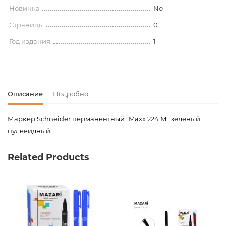
Новинка
No
Страницы
0
Год издания
1
Описание
Подробно
Маркер Schneider перманентный "Maxx 224 M" зеленый
пулевидный
Код товара
00-00077907
Related Products
Вес
0.000000
Штрих код
4004675012043
Издательство
Schneider
Новинка
No
Страницы
0