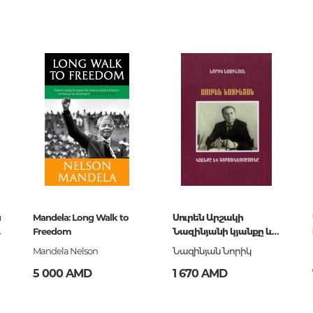
Тайны цивилизаций. Неопозна
00
явления
437605
 Books
Философия
ский
История философии. Общие во
философии
Логика
Отдельные проблемы и категор
философии
Эстетика
Этика
437605
и
Mandela: Long Walk to
Սուրեն Արշակի
Афоризмы. Мысли. Изречения
Freedom
Նազինյանի կյանքը և
գործունեությունը
Mandela Nelson
Նազինյան Նորիկ
5 000 AMD
1 670 AMD
Религия
История религии. Религиоведе