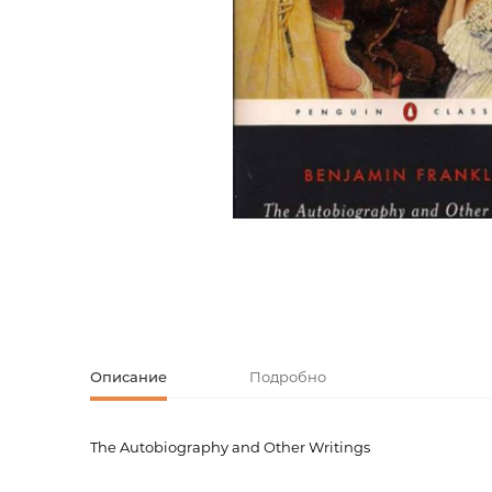
Творческие
Армянская к
Армянская 
Скетчбуки
Блокноты
Зарубежная
Ежедневник
Зарубежная 
Ежедневни
Зарубежная
Русская лит
Комиксы, ма
Описание
Подробно
Аксессуары
The Autobiography and Other Writings
Код товара
00-0007