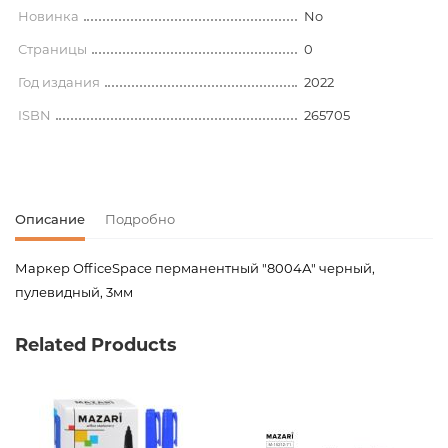
Новинка
No
Страницы
0
Год издания
2022
ISBN
265705
Описание
Подробно
Маркер OfficeSpace перманентный "8004А" черный,
пулевидный, 3мм
Код товара
00-00077902
Related Products
Вес
0.013000
Штрих код
4680211192921
Издательство
OfficeSpace
Новинка
No