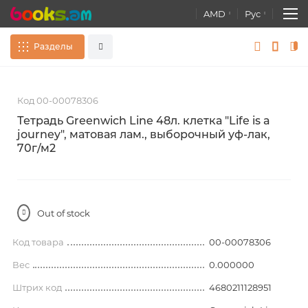
AMD
Рус
Разделы
Skip
S
Сувениры
Все
to
t
Код 00-00078306
the
t
end
b
Книги
Тетрадь Greenwich Line 48л. клетка "Life is a
of
o
journey", матовая лам., выборочный уф-лак,
Расширенный поиск
the
t
70г/м2
images
Атласы. Карты. Глобусы
gallery
g
Канцелярские товары
Out of stock
Развивающие игры, Игрушки
Код товара
00-00078306
постеры
Вес
0.000000
Штрих код
4680211128951