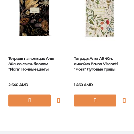
Новинка
No
Страницы
0
Год издания
1
ISBN
N5c48-12895
Тетрадь на кольцах Альт
Тетрадь Альт А5 40л.
80л. со смен. блоком
линейка Bruno Visconti
"Flora" Ночные цветы
"Flora" Луговые травы
2 640 AMD
1 460 AMD