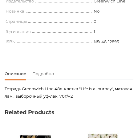
Издательство
Greenwich Line
Новинка
No
Страницы
0
Год издания
1
ISBN
N5c48-12895
Описание
Подробно
Тетрадь Greenwich Line 48л. клетка "Life is a journey", матовая
лам., выборочный уф-лак, 70г/м2
Код товара
00-00078306
Related Products
Вес
0.000000
Штрих код
4680211128951
Издательство
Greenwich Line