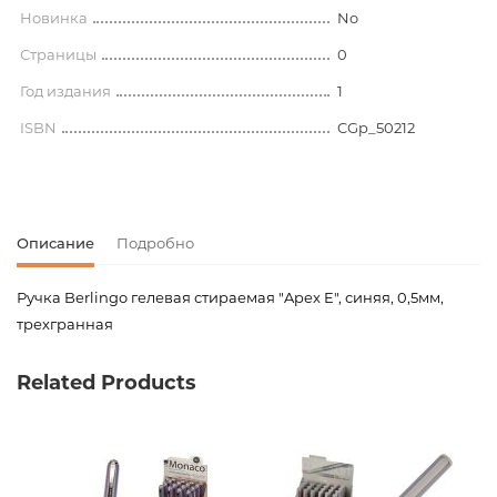
Новинка
No
Страницы
0
Год издания
1
ISBN
CGp_50212
Описание
Подробно
Ручка Berlingo гелевая стираемая "Apex E", синяя, 0,5мм,
трехгранная
Код товара
00-00078127
Related Products
Вес
0.009000
Штрих код
4260107496663,426010749672
Издательство
Berlingo
Новинка
No