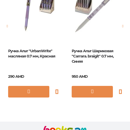
Страницы
0
Год издания
1
ISBN
CGp_50212
Ручка Альт "UrbanWrite"
Ручка Альт Шариковая
масляная 0.7 мм, Красная
"Carrara. braigit" 0.7 мм,
Синяя
290 AMD
950 AMD