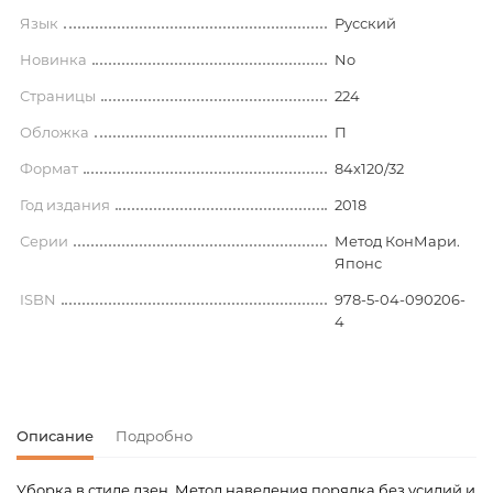
Язык
Русский
Новинка
No
Страницы
224
Обложка
П
Формат
84x120/32
Год издания
2018
Серии
Метод КонМари.
Японс
ISBN
978-5-04-090206-
4
Описание
Подробно
Уборка в стиле дзен. Метод наведения порядка без усилий и