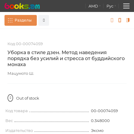
AMD
Рус
Разделы
Skip
S
Сувениры
Все
to
t
Код 00-00074059
the
t
end
b
Книги
Уборка в стиле дзен. Метод наведения
of
o
порядка без усилий и стресса от буддийского
Расширенный поиск
the
t
монаха
images
Атласы. Карты. Глобусы
gallery
g
Мацумото Ш.
Канцелярские товары
Развивающие игры, Игрушки
Out of stock
постеры
Код товара
00-00074059
Вес
0.348000
Издательство
Эксмо