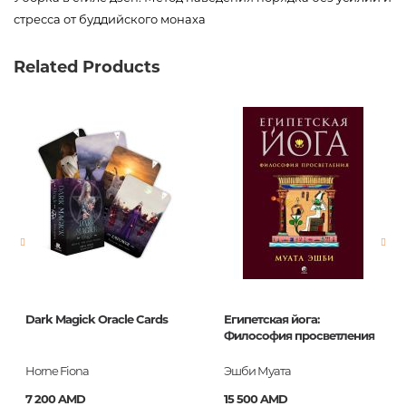
стресса от буддийского монаха
Код товара
00-00074059
Related Products
Вес
0.348000
Издательство
Эксмо
Язык
Русский
Новинка
No
Страницы
224
Обложка
П
Формат
84x120/32
Год издания
2018
Dark Magick Oracle Cards
Египетская йога:
Серии
Метод КонМари.
Философия просветления
Японс
Horne Fiona
Эшби Муата
ISBN
978-5-04-090206-4
7 200 AMD
15 500 AMD