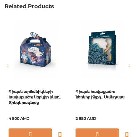
Related Products
Գիպսե արձանիկների
Գիպսե հավաքածու
հավաքածու ներկիր ինքդ․
ներկիր ինքդ․ Մանդալա
Տիեզերագնաց
4 800 AMD
2 880 AMD