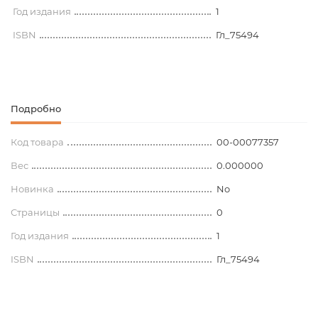
Год издания
1
ISBN
Гл_75494
Подробно
Код товара
00-00077357
Вес
0.000000
Новинка
No
Страницы
0
Год издания
1
ISBN
Гл_75494