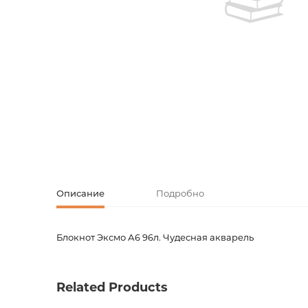
Творческие
Армянская к
Армянская 
Скетчбуки
Блокноты
Зарубежная
Ежедневник
Зарубежная 
Ежедневни
Зарубежная
Русская лит
Описание
Подробно
Комиксы, ма
Блокнот Эксмо А6 96л. Чудесная акварель
Код товара
00-000
Аксессуары
Вес
0.0000
Related Products
Штрих код
4606086