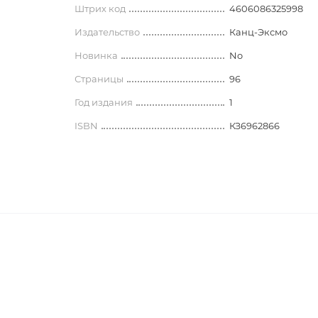
 блокноты
История
Штрих код
4606086325998
Носители информации
лассическая литература
История древнего мира
Издательство
Канц-Эксмо
современная литература
Наборы для письменного сто
История Армении
Новинка
No
Глобусы. Карты
Арменоведение
Страницы
96
Прочее
 литература
Год издания
1
и недатированные
классическая литература
Школьные принадлежности
ки
ISBN
КЗ6962866
Археология. Краеведение
 современная литература
Фломастеры
История зарубежных стран.
История средних веков
ература
Этнография. Фольклор
нга
История спецслужб и
разведывательных управлений
История России и СССР
77343
 для книголюбов
Всеобщая история
00
325998