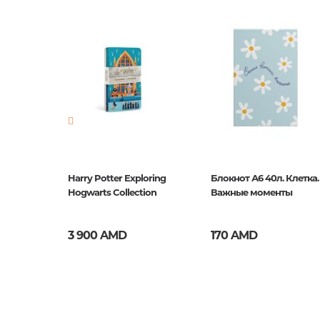
Издательство
Канц-Э
Новинка
No
Страницы
96
Год издания
1
ISBN
КЗ69628
. House
Harry Potter Exploring
Блокнот А6 40л. Клетка.
ebook
Hogwarts Collection
Важные моменты
3 900 AMD
170 AMD