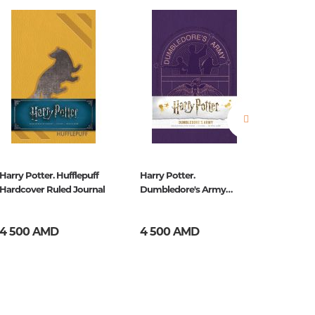
нные
просы
ии
Harry Potter. Hufflepuff
Harry Potter.
Game Of
Hardcover Ruled Journal
Dumbledore's Army
Stark R
Hardcover Ruled Journal
4 500 AMD
4 500 AMD
2 500
ние