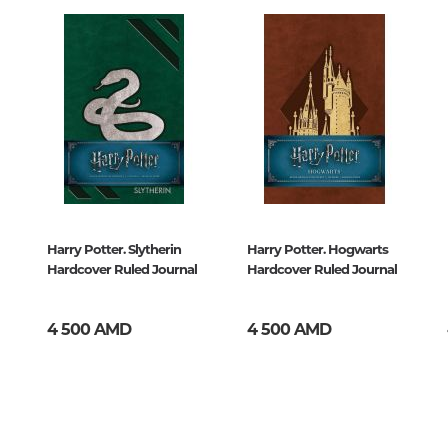
Тайны цивилизаций. Неопозна
ксмо
явления
Философия
История философии. Общие во
философии
66
Логика
Отдельные проблемы и категор
философии
Harry Potter. Slytherin
Harry Potter. Hogwarts
Эстетика
Hardcover Ruled Journal
Hardcover Ruled Journal
Этика
Афоризмы. Мысли. Изречения
4 500 AMD
4 500 AMD
Религия
История религии. Религиоведе