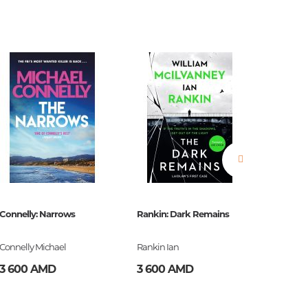
нные
просы
ии
Connelly: Narrows
Rankin: Dark Remains
Burroug
Connelly Michael
Rankin Ian
Burroug
3 600 AMD
3 600 AMD
2 900
ние