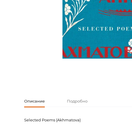
Творческие
Армянская к
Армянская 
Скетчбуки
Блокноты
Зарубежная
Ежедневник
Зарубежная 
Ежедневни
Зарубежная
Русская лит
Комиксы, ма
Описание
Подробно
Аксессуары
Selected Poems (Akhmatova)
Код товара
00-000