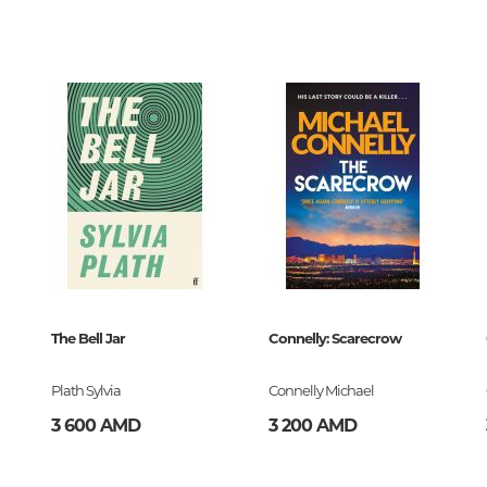
Тайны цивилизаций. Неопозна
00
явления
ский
Философия
История философии. Общие во
философии
Логика
Отдельные проблемы и категор
философии
Эстетика
Classics Library
Этика
9540878
The Bell Jar
Connelly: Scarecrow
Афоризмы. Мысли. Изречения
Plath Sylvia
Connelly Michael
3 600 AMD
3 200 AMD
Религия
История религии. Религиоведе