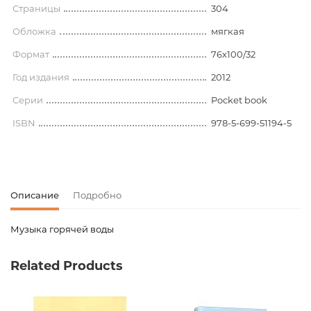
Страницы
304
Обложка
мягкая
Формат
76x100/32
Год издания
2012
Серии
Pocket book
ISBN
978-5-699-51194-5
Описание
Подробно
Музыка горячей воды
Код товара
00-00076266
Related Products
Вес
0.152000
Штрих код
9785699511945