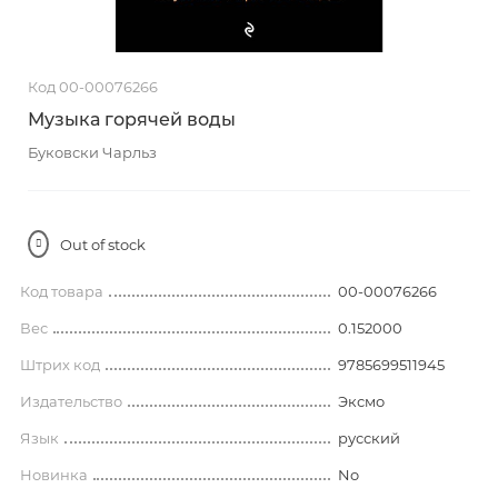
Код 00-00076266
Музыка горячей воды
Буковски Чарльз
Out of stock
Код товара
00-00076266
Вес
0.152000
Штрих код
9785699511945
Издательство
Эксмо
Язык
русский
Новинка
No