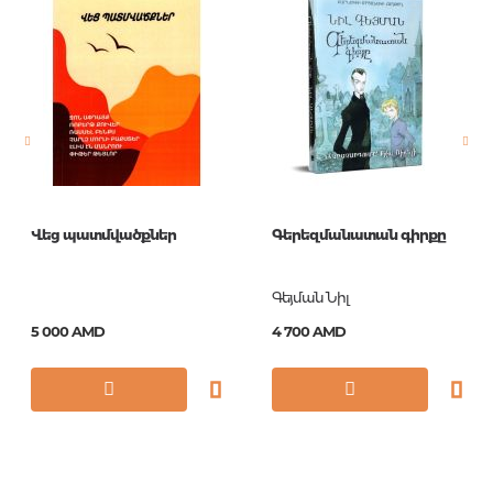
Издательство
Эксмо
Язык
русский
Новинка
No
Страницы
304
Обложка
мягкая
Формат
76x100/32
Վեց պատմվածքներ
Գերեզմանատան գիրքը
Год издания
2012
Серии
Pocket book
Գեյման Նիլ
ISBN
978-5-699-51194-5
5 000 AMD
4 700 AMD