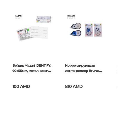
Тайны цивилизаций. Неопозна
rd creations
явления
Философия
История философии. Общие во
философии
408046
Логика
Отдельные проблемы и категор
философии
Бейдж Mazari IDENTIFY,
Корректирующая
Эстетика
90x55мм, метал. зажим
лента-роллер Bruno,
Этика
и булавка
5мм x 30м
Афоризмы. Мысли. Изречения
100 AMD
810 AMD
Религия
История религии. Религиоведе