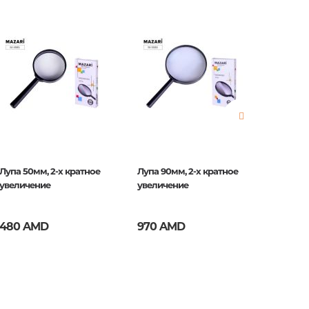
нные
просы
ии
Лупа 50мм, 2-х кратное
Лупа 90мм, 2-х кратное
Лупа 75
увеличение
увеличение
увелич
480 AMD
970 AMD
710 A
ние