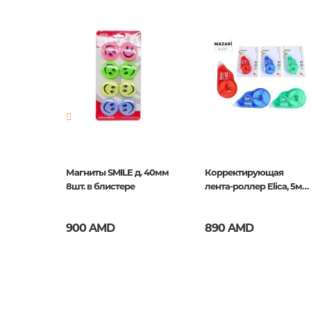
Издательство
Ifcarboa
Новинка
No
Страницы
0
Год издания
1
ISBN
5035393
кратное
Магниты SMILE д. 40мм
Корректирующая
8шт. в блистере
лента-роллер Elica, 5мм
x 20м
900 AMD
890 AMD