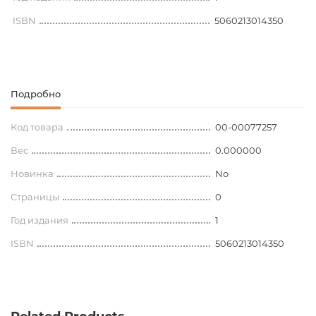
ISBN
5060213014350
Подробно
Код товара
00-00077257
Вес
0.000000
Новинка
No
Страницы
0
Год издания
1
ISBN
5060213014350