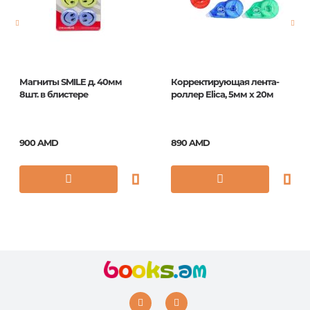
ISBN
5035393353018
Магниты SMILE д. 40мм
Корректирующая лента-
8шт. в блистере
роллер Elica, 5мм x 20м
900 AMD
890 AMD