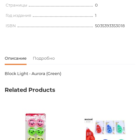
Страницы
0
Год издания
1
ISBN
5035393353018
Описание
Подробно
Block Light - Aurora (Green)
Код товара
00-00077099
Related Products
Вес
0.756000
Издательство
Ifcarboard
creations
Новинка
No
Страницы
0
Год издания
1