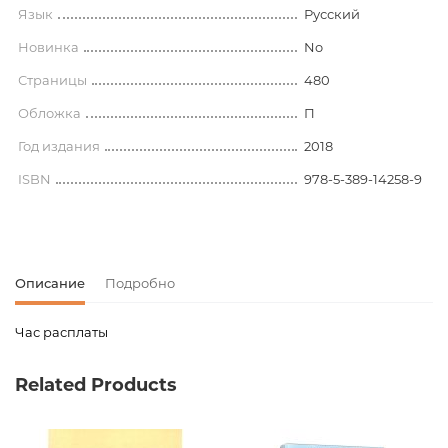
Язык
Русский
Новинка
No
Страницы
480
Обложка
П
Год издания
2018
ISBN
978-5-389-14258-9
Описание
Подробно
Час расплаты
Код товара
00-00074187
Related Products
Вес
0.000000
Штрих код
9785389142589