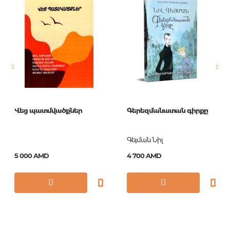
Издательство
Азбука
Язык
Русский
Новинка
No
Страницы
480
Обложка
П
Год издания
2018
Վեց պատմվածքներ
Գերեզմանատան գիրքը
ISBN
978-5-389-14258-9
Գեյման Նիլ
5 000 AMD
4 700 AMD