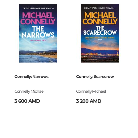
Тайны цивилизаций. Неопозна
явления
Философия
История философии. Общие во
философии
7578979
Логика
Отдельные проблемы и категор
философии
Connelly: Narrows
Connelly: Scarecrow
Эстетика
Этика
Connelly Michael
Connelly Michael
Афоризмы. Мысли. Изречения
3 600 AMD
3 200 AMD
Религия
История религии. Религиоведе