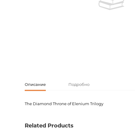
Творческие
Армянская к
Армянская 
Скетчбуки
Блокноты
Зарубежная
Ежедневник
Зарубежная 
Ежедневни
Зарубежная
Русская лит
Описание
Подробно
Комиксы, ма
The Diamond Throne of Elenium Trilogy
Код товара
00-0007
Аксессуары
Вес
0.0000
Related Products
Язык
Англий