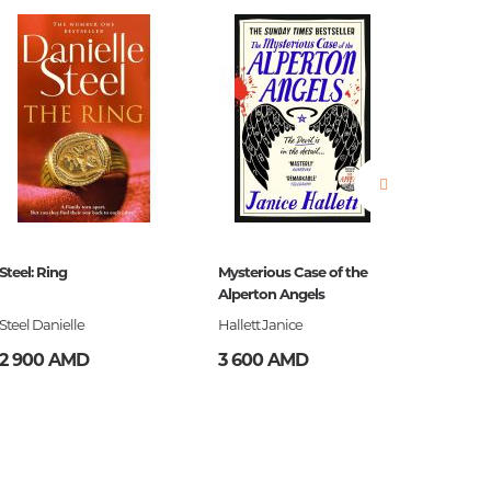
нные
просы
ии
Steel: Ring
Mysterious Case of the
Steel: S
Alperton Angels
Steel Danielle
Hallett Janice
Steel Da
2 900 AMD
3 600 AMD
2 900
ние