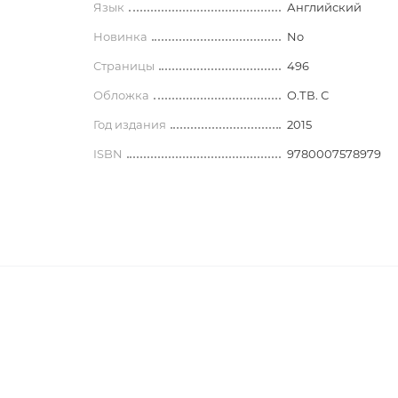
 блокноты
Язык
Английский
История
Носители информации
лассическая литература
История древнего мира
Новинка
No
современная литература
Наборы для письменного сто
История Армении
Страницы
496
Глобусы. Карты
Арменоведение
Обложка
O.ТВ. С
Прочее
 литература
Год издания
2015
и недатированные
классическая литература
Школьные принадлежности
ISBN
9780007578979
ки
Археология. Краеведение
 современная литература
Фломастеры
История зарубежных стран.
История средних веков
ература
Этнография. Фольклор
нга
История спецслужб и
разведывательных управлений
История России и СССР
1347
 для книголюбов
Всеобщая история
00
ский