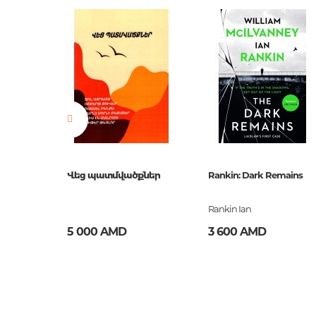
Новинка
No
Страницы
496
Обложка
O.ТВ. С
Год издания
2015
ISBN
978000
Վեց պատմվածքներ
Rankin: Dark Remains
Rankin Ian
5 000 AMD
3 600 AMD