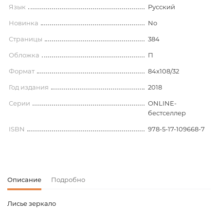
Язык
Русский
Новинка
No
Страницы
384
Обложка
П
Формат
84x108/32
Год издания
2018
Серии
ONLINE-
бестселлер
ISBN
978-5-17-109668-7
Описание
Подробно
Лисье зеркало
Код товара
00-00072705