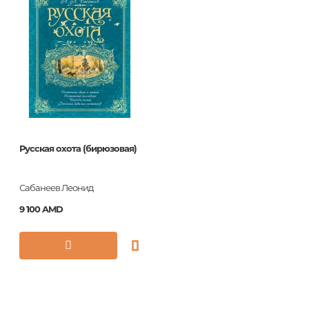
Язык
Русский
Новинка
No
Страницы
256
Обложка
П
Формат
60x84/8
Год издания
2016
Русская охота (бирюзовая)
ISBN
978-5-699-81745-0
Сабанеев Леонид
9 100 AMD