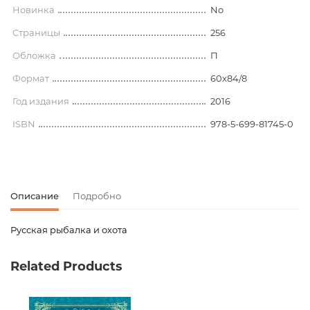
Новинка
No
Страницы
256
Обложка
П
Формат
60x84/8
Год издания
2016
ISBN
978-5-699-81745-0
Описание
Подробно
Русская рыбалка и охота
Код товара
00-00073578
Related Products
Вес
1.274000
Издательство
Эксмо