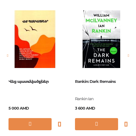
Издательство
АСТ
Язык
Русский
Новинка
No
Страницы
416
Обложка
О
Формат
76x100/32
Год издания
2018
Վեց պատմվածքներ
Rankin: Dark Remains
Серии
Эксклюзив:
Русская классика
Rankin Ian
ISBN
978-5-17-100322-7
5 000 AMD
3 600 AMD