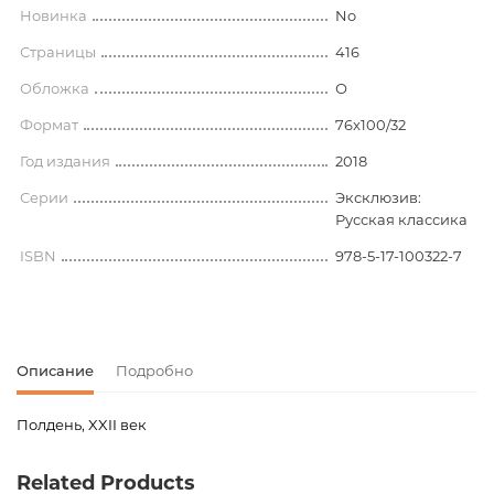
Новинка
No
Страницы
416
Обложка
О
Формат
76x100/32
Год издания
2018
Серии
Эксклюзив:
Русская классика
ISBN
978-5-17-100322-7
Описание
Подробно
Полдень, XXII век
Код товара
00-00073289
Related Products
Вес
0.250000