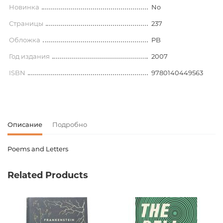
Новинка
No
Страницы
237
Обложка
PB
Год издания
2007
ISBN
9780140449563
Описание
Подробно
Poems and Letters
Код товара
00-00075848
Related Products
Вес
0.000000
Издательство
Penguin Classics
Язык
Английский