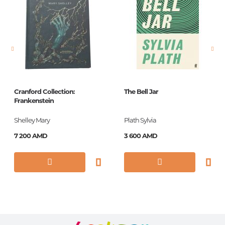
Новинка
No
Страницы
237
Обложка
PB
Год издания
2007
ISBN
9780140449563
Cranford Collection:
The Bell Jar
Frankenstein
Shelley Mary
Plath Sylvia
7 200 AMD
3 600 AMD