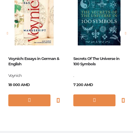
Язык
Русский
Новинка
No
Страницы
208
Обложка
HB
Год издания
2018
Voynich: Essays in German &
Secrets Of The Universe in
ISBN
9780241309612
English
100 Symbols
Voynich
.
18 000 AMD
7 200 AMD