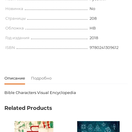
Новинка
No
Страницы
208
Обложка
HB
Год издания
2018
ISBN
9780241309612
Описание
Подробно
Bible Characters Visual Encyclopedia
Код товара
00-00075162
Related Products
Вес
0.000000
Штрих код
9780241309612
Издательство
DK