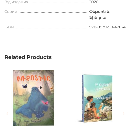
Год издания
2026
Серии
Փեթսոն և
Ֆինդուս
ISBN
978-9939-98-470-4
Related Products