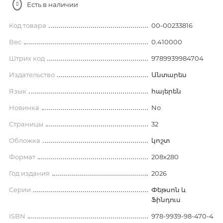
Есть в наличии
Код товара
00-00233816
Вес
0.410000
Штрих код
9789939984704
Издательство
Անտարես
Язык
հայերեն
Новинка
No
Страницы
32
Обложка
կոշտ
Формат
208x280
Год издания
2026
Серии
Փեթսոն և
Ֆինդուս
ISBN
978-9939-98-470-4