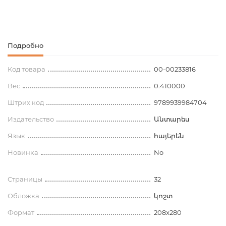
Подробно
Код товара
00-00233816
Вес
0.410000
Штрих код
9789939984704
Издательство
Անտարես
Язык
հայերեն
Новинка
No
Страницы
32
Обложка
կոշտ
Формат
208x280