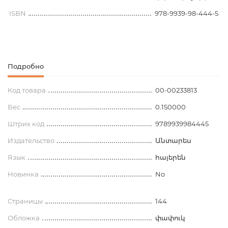
ISBN
978-9939-98-444-5
Подробно
Код товара
00-00233813
Вес
0.150000
Штрих код
9789939984445
Издательство
Անտարես
Язык
հայերեն
Новинка
No
Страницы
144
Обложка
փափուկ