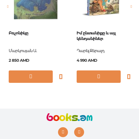
Բռչոնիկը
Իմ ընտանիքը և այլ
կենդանիներ
Մարկոսյան Ա.
Դարել Ջերալդ
2 850 AMD
4 990 AMD