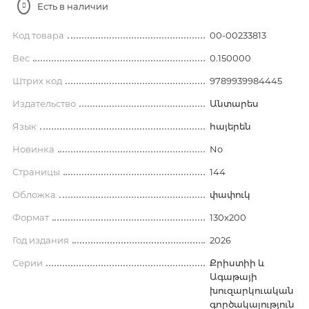
Есть в наличии
Код товара
00-00233813
Вес
0.150000
Штрих код
9789939984445
Издательство
Անտարես
Язык
հայերեն
Новинка
No
Страницы
144
Обложка
փափուկ
Формат
130x200
Год издания
2026
Серии
Քրիստիի և
Ագաթայի
խուզարկուական
գործակալություն