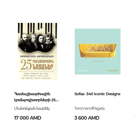
Тайны цивилизаций. Неопозна
00
явления
932592
i Press
Философия
ский
История философии. Общие во
философии
Логика
Отдельные проблемы и категор
философии
Эстетика
Этика
932592
Համաշխարհային
Sofas- 340 Iconic Designs
Афоризмы. Мысли. Изречения
կոմպոզիտորների 25
դաշնամուրային
Մանուկյան նարեկ
Toromanoff Agata
նոտաներ
17 000 AMD
3 600 AMD
Религия
История религии. Религиоведе