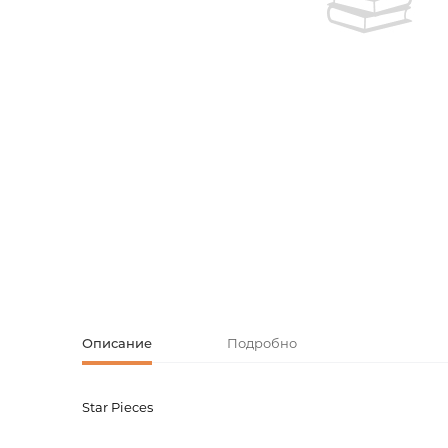
Творческие
Армянская к
Армянская 
Скетчбуки
Блокноты
Зарубежная
Ежедневник
Зарубежная 
Ежедневни
Зарубежная
Русская лит
Комиксы, ма
Описание
Подробно
Аксессуары
Star Pieces
Код товара
00-000