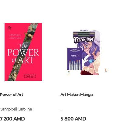
нные
просы
ии
Power of Art
Art Maker: Manga
Yves Sai
Campbell Caroline
.
Janssen 
7 200 AMD
5 800 AMD
14 40
ние