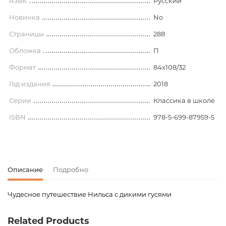
Язык
Русский
Новинка
No
Страницы
288
Обложка
П
Формат
84x108/32
Год издания
2018
Серии
Классика в школе
ISBN
978-5-699-87959-5
Описание
Подробно
Чудесное путешествие Нильса с дикими гусями
Код товара
00-00074219
Related Products
Вес
0.302000