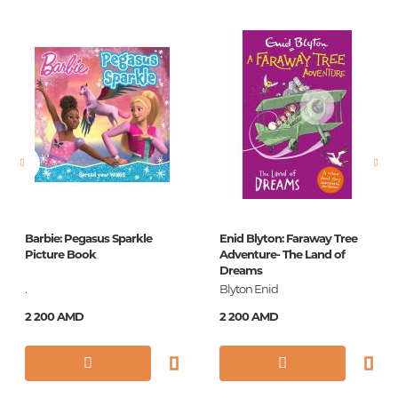
Издательство
Эксмо
Язык
Русский
Новинка
No
Страницы
288
Обложка
П
Формат
84x108/32
Год издания
2018
Barbie: Pegasus Sparkle
Enid Blyton: Faraway Tree
Серии
Классика в школе
Picture Book
Adventure- The Land of
Dreams
ISBN
978-5-699-87959-5
.
Blyton Enid
2 200 AMD
2 200 AMD