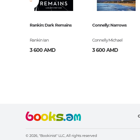
)
Rankin: Dark Remains
Connelly: Narrows
Rankin Ian
Connelly Michael
3 600 AMD
3 600 AMD
О
© 2026, "Bookinist" LLC,
All rights reserved