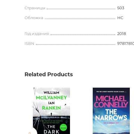
Страницы
503
Обложка
HC
Год издания
2018
ISBN
9781781
Related Products