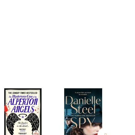
нные
просы
ии
ние