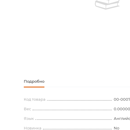
Творческие
Армянская к
Армянская 
Скетчбуки
Блокноты
Зарубежная
Ежедневник
Зарубежная 
Ежедневни
Зарубежная
Русская лит
Подробно
Комиксы, ма
Код товара
00-0007
Вес
Аксессуары
0.0000
Язык
Англий
Новинка
No