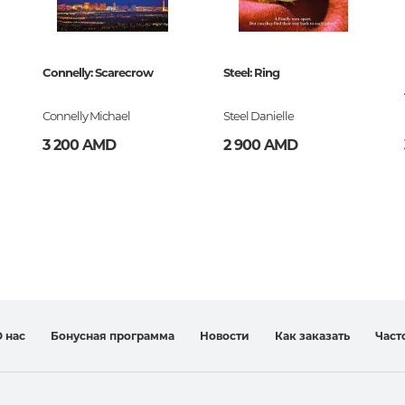
Мировые религии
Connelly: Scarecrow
Steel: Ring
Искусство. Музыка
Живопись, скульптура, графика,
Connelly Michael
Steel Danielle
дизайн, фото
3 200 AMD
2 900 AMD
История и теория искусства
Искусство Армении
Театр, кино, цирк
Народное, прикладное искусст
Архитектура
Музыка
 нас
Бонусная программа
Новости
Как заказать
Част
Ноты