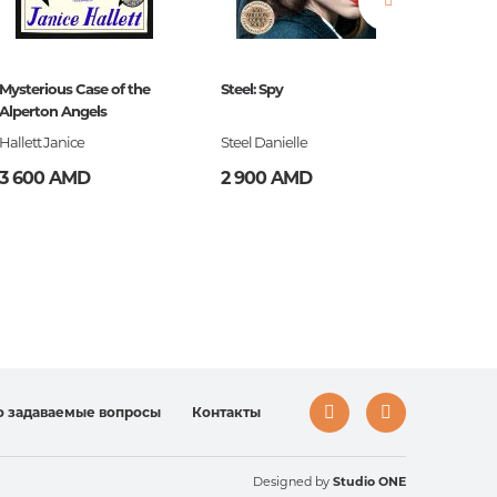
Mysterious Case of the
Steel: Spy
The Blac
Alperton Angels
Hallett Janice
Steel Danielle
S.G. Ma
3 600 AMD
2 900 AMD
3 200
во
о задаваемые вопросы
Контакты
Designed by
Studio ONE