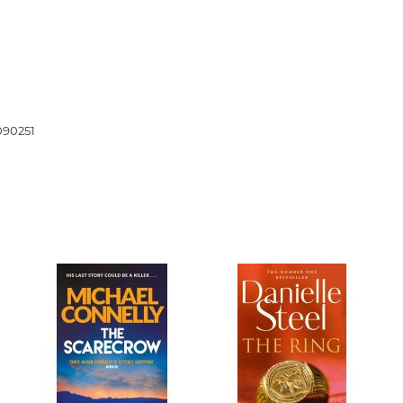
Тайны цивилизаций. Неопозна
явления
Философия
История философии. Общие во
090251
философии
Логика
Отдельные проблемы и категор
философии
Эстетика
Этика
Афоризмы. Мысли. Изречения
Религия
История религии. Религиоведе