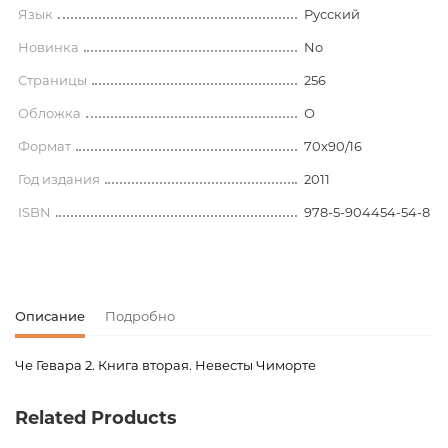
Язык
Русский
Новинка
No
Страницы
256
Обложка
О
Формат
70x90/16
Год издания
2011
ISBN
978-5-904454-54-8
Описание
Подробно
Че Гевара 2. Книга вторая. Невесты Чиморте
Код товара
00-00074189
Related Products
Вес
0.309000