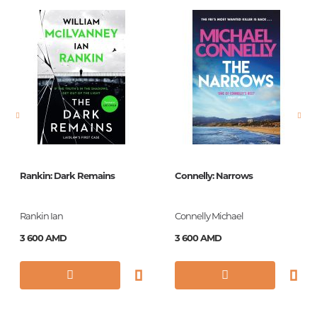
Штрих код
9785904454548
Издательство
Этногенез
Язык
Русский
Новинка
No
Страницы
256
Обложка
О
Формат
70x90/16
Rankin: Dark Remains
Connelly: Narrows
Год издания
2011
ISBN
978-5-904454-54-8
Rankin Ian
Connelly Michael
3 600 AMD
3 600 AMD