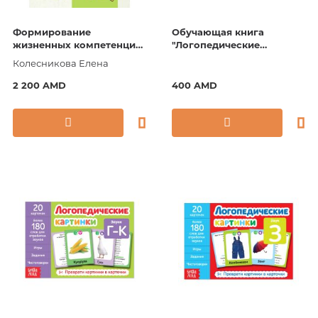
Формирование
Обучающая книга
жизненных компетенций
"Логопедические
у детей с умственной
картинки. Звук С"
Колесникова Елена
отсталостью
2 200 AMD
400 AMD