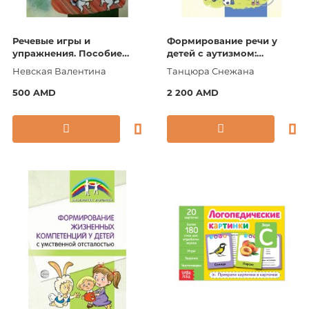
Речевые игры и
Формирование речи у
упражнения. Пособие
детей с аутизмом:
для учителей-логопедов,
рекомендации для
Невская Валентина
Танцюра Снежана
воспитателей и
специалистов и
родителей
родителей
500 AMD
2 200 AMD