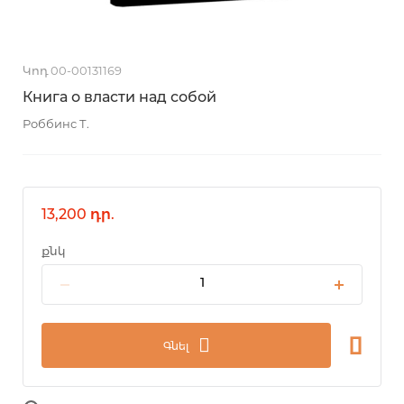
Կոդ 00-00131169
Книга о власти над собой
Роббинс Т.
13,200 դր.
քնկ
Գնել